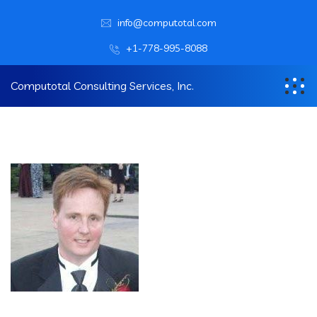
info@computotal.com
+1-778-995-8088
Computotal Consulting Services, Inc.